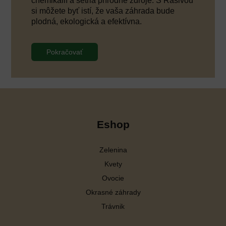
chemikálií a šetria prírodné zdroje. S Rasivou
si môžete byť istí, že vaša záhrada bude
plodná, ekologická a efektívna.
Pokračovať
Eshop
Zelenina
Kvety
Ovocie
Okrasné záhrady
Trávnik