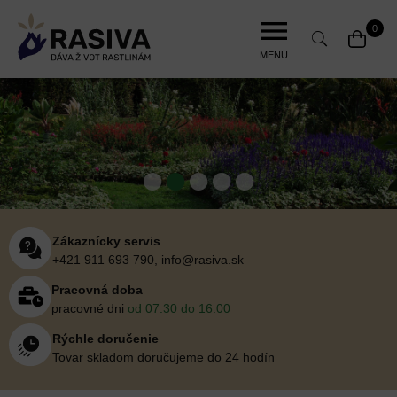
Jump
to
0
navigation
MENU
Back
to
top
•
•
•
•
•
Zákaznícky servis
+421 911 693 790, info@rasiva.sk
Pracovná doba
pracovné dni
od 07:30 do 16:00
Rýchle doručenie
Tovar skladom doručujeme do 24 hodín