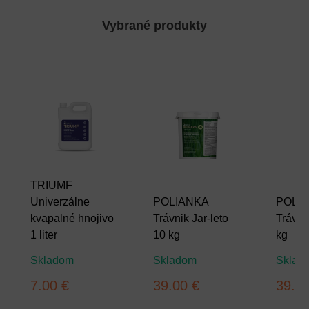
Vybrané produkty
TRIUMF
Univerzálne
POLIANKA
POLI
kvapalné hnojivo
Trávnik Jar-leto
Trávni
1 liter
10 kg
kg
Skladom
Skladom
Sklad
7.00 €
39.00 €
39.0