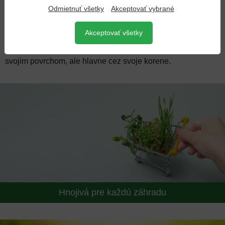
Odmietnuť všetky
Akceptovať vybrané
Živiny nie sú ničím iným len obyčajnými chemickými
prvkami bežne dostupnými v prírode. Rastliny prijímajú
Akceptovať všetky
živiny ako minerály rozpustné vo vode vo forme iontov a z
nich si budujú svoje telo. Živiny dokážu prijímať celým
svojim povrchom, ale hlavne cez svoje korene.
Hnojivá pre každú záhradu