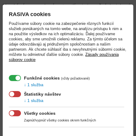
Vysoké výnosy a zdravý rast rastlín nie je možné dosiahnuť
bez dodania živín rastline vo forme vhodne zvoleného
RASIVA cookies
hnojiva. Správne používanie hnojív priamo vplýva na výnosy
Používame súbory cookie na zabezpečenie rôznych funkcií
a kvalitu rastlín (napr. zeleniny) a tým aj na výživu ľudí.
služieb ponúkaných na tomto webe, na analýzu prístupu k nim a
na použitie výsledkov na ich optimalizáciu. Ďalej používame
cookies, aby sme umožnili cielenú reklamu. Za týmto účelom sa
údaje odovzdávajú aj pridruženým spoločnostiam a našim
partnerom. Ak chcete súhlasiť iba s nevyhnutnými súbormi cookie,
môžete tu odmietnuť ďalšie súbory cookie.
Zásady používania
súborov cookie
Funkčné cookies
(vždy požadované)
1 služba
Štatistiky návštev
1 služba
Všetky cookies
29. JANUÁR 2025
Zapnúť/vypnúť všetky cookies okrem funkčných
Živiny v hnojivách