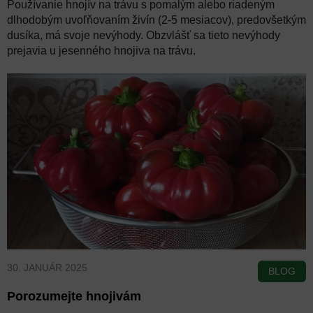
Používanie hnojív na trávu s pomalým alebo riadeným
dlhodobým uvoľňovaním živín (2-5 mesiacov), predovšetkým
dusíka, má svoje nevýhody. Obzvlášť sa tieto nevýhody
prejavia u jesenného hnojiva na trávu.
30. JANUÁR 2025
Porozumejte hnojivám