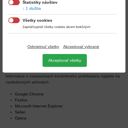
Štatistiky návštev
marketingovej komunikácie zadávateľov. Vďaka nim sa
1 služba
vám napríklad nebude zbytočne často zobrazovať reklama
z oblasti, o ktorú nemáte záujem.
Všetky cookies
Zapnúť/vypnúť všetky cookies okrem funkčných
SÚHLAS S UKLADANÍM COOKIES
Väčšina prehliadačov cookies automaticky akceptuje, pokiaľ nie
je prehliadač nastavený inak. Používaním týchto webových
Odmietnuť všetky
Akceptovať vybrané
stránok súhlasíte s ukladaním súborov cookies. Použitie cookies
môžete obmedziť alebo zablokovať v nastaveniach svojho
Akceptovať všetky
webového prehliadača.
Informácie o nastaveniach konkrétneho prehliadača nájdete na
nasledovných adresách:
Google Chrome
Firefox
Microsoft Internet Explorer
Safari
Opera