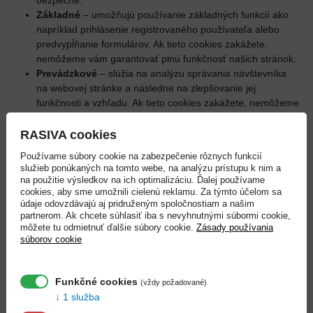
bezpečné.
Základné
– umožňujú používanie základných funkcií ako
napríklad prihlásenie registrovaného používateľa alebo
predvypĺňanie formulárov. Ak tieto cookies zakážete,
nemôžeme vám garantovať plnú funkčnosť našich stránok.
Prevádzkové
– slúžia na analýzu správania návštevníka
na webovej stránke a následne na zlepšovanie jej
funkčnosti a vzhľadu. Ak tieto cookies zakážete, nemôžeme
vám garantovať plnú funkčnosť našich stránok.
Funkčné cookies
– slúžia na poskytovanie služieb alebo
RASIVA cookies
zapamätanie nastavení s cieľom zaistiť maximálny komfort
Používame súbory cookie na zabezpečenie rôznych funkcií
pri vašej návšteve. Cookies si môžu pamätať položky, ktoré
služieb ponúkaných na tomto webe, na analýzu prístupu k nim a
ste vložili do nákupného košíka e-shopu, alebo to, či ste
na použitie výsledkov na ich optimalizáciu. Ďalej používame
tiež narazili na nejaké chyby, napríklad pri formulároch.
cookies, aby sme umožnili cielenú reklamu. Za týmto účelom sa
údaje odovzdávajú aj pridruženým spoločnostiam a našim
Používanie týchto cookies záleží výlučne na vašom
partnerom. Ak chcete súhlasiť iba s nevyhnutnými súbormi cookie,
nastavení. Ich vypnutie môže znamenať, že prídete o
môžete tu odmietnuť ďalšie súbory cookie.
Zásady používania
niektoré služby a podporu, ktoré by sme vám v opačnom
súborov cookie
prípade poskytovali. Tiež nie je vylúčené, že po vypnutí
týchto cookies si nebudeme pamätať, že ste konkrétnu
službu už odmietli.
Funkčné cookies
(vždy požadované)
Reklamné
– slúžia na optimalizáciu zobrazovanej reklamy
1 služba
vzhľadom na zvyklosti návštevníka a efektívnosť