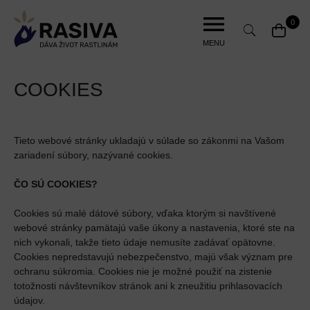
Jump
to
0
navigation
MENU
Back
COOKIES
to
top
Tieto webové stránky ukladajú v súlade so zákonmi na Vašom
zariadení súbory, nazývané cookies.
ČO SÚ COOKIES?
Cookies sú malé dátové súbory, vďaka ktorým si navštívené
webové stránky pamätajú vaše úkony a nastavenia, ktoré ste na
nich vykonali, takže tieto údaje nemusíte zadávať opätovne.
Cookies nepredstavujú nebezpečenstvo, majú však význam pre
ochranu súkromia. Cookies nie je možné použiť na zistenie
totožnosti návštevníkov stránok ani k zneužitiu prihlasovacích
údajov.